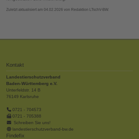
Zuletzt aktualisiert am 04.02.2026 von Redaktion LTschV-BW.
Kontakt
Landestierschutzverband
Baden-Württemberg e.V.
Unterfeldstr. 14 B
76149
Karlsruhe
0721 - 704573
0721 - 705388
Schreiben Sie uns!
landestierschutzverband-bw.de
Findefix