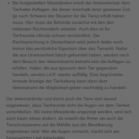
Bei festgestellten Missständen erteilt der Amtsveterinär dem
Tierhalter Auflagen, die dieser innerhalb einer gewissen Zeit
(je nach Schwere der Situation für die Tiere) erfüllt haben
muss. Hier muss die Behörde zunächst mit den den
mildesten Rechtsmitteln arbeiten. Auch dies ist für
Tierfreunde oftmals schwer verständlich. Die
Rechtsprechung in Deutschland setzt jedoch leider noch
immer das persönliche Eigentum über das Tierwohl. Halter
die aus Unwissenheit falsch gehandelt haben, werden nach
dem Besuch des Veterinäramts bemüht sein die Auflagen zu
erfüllen. Halter, die aus Ignoranz dem Tier gegenüber
handeln, werden i.d.R. wieder auffällig. Eine begründete,
erneute Anzeige der Tierhaltung kann dann dem
Veterinäramt die Möglichkeit geben nachhaltig zu handeln.
Die Veterinärämter und damit auch die Tiere sind darauf
angewiesen, dass Tierfreunde nicht die Augen vor dem Tierleid
verschließen. Wo keine Missstände angezeigt werden, wird sich
auch kaum etwas ändern, da sowohl die Ämter als auch die
Tierschutzvereine auf die Mithilfe aus der Bevölkerung
angewiesen sind. Wer die Augen zumacht, macht sich am
fortgesetzten Leid mitschuldig.