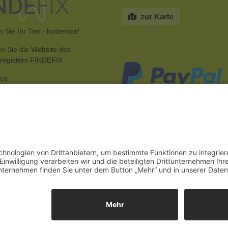
zur Karte
 Sie Ihr Tier - kostenlos!
n Sie die Website des
rregisters FINDEFIX
fos
SPENDEN SIE FÜR DEN TIERS
RTTEMBERG |
Impressum
|
Datenschutz
|
Sitemap