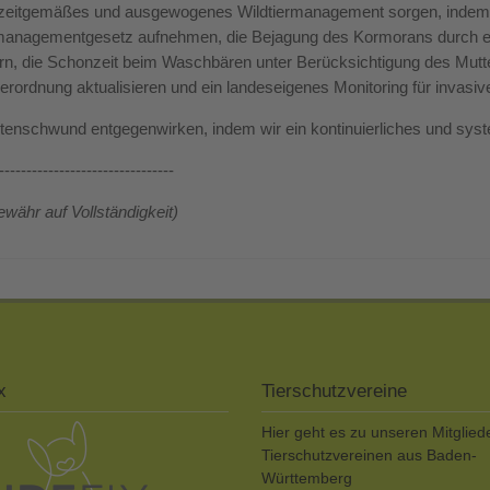
n zeitgemäßes und ausgewogenes Wildtiermanagement sorgen, indem w
managementgesetz aufnehmen, die Bejagung des Kormorans durch ein
ern, die Schonzeit beim Waschbären unter Berücksichtigung des Mutte
erordnung aktualisieren und ein landeseigenes Monitoring für invas
tenschwund entgegenwirken, indem wir ein kontinuierliches und syst
--------------------------------
währ auf Vollständigkeit)
x
Tierschutzvereine
Hier geht es zu unseren Mitglied
Tierschutzvereinen aus Baden-
Württemberg