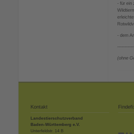
- für ei
Wildtier
erleicht
Rotwildv
- dem Ar
-----------
(ohne Ge
Kontakt
Findefi
Landestierschutzverband
Baden-Württemberg e.V.
Unterfeldstr. 14 B