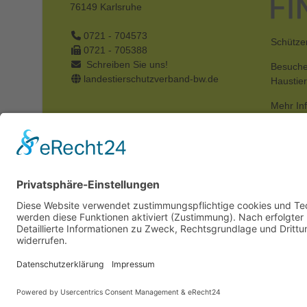
76149
Karlsruhe
0721 - 704573
Schützen
0721 - 705388
Schreiben Sie uns!
Besuche
landestierschutzverband-bw.de
Haustie
Mehr In
© 2026 LANDESTIERSCHUTZVERBAND BADEN-WÜ