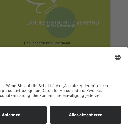
Der Landestierschutzverband
Baden-Württemberg e.V. ist dem
Deutschen Tierschutzbund e.V. zugeordnet.
CHUTZ!