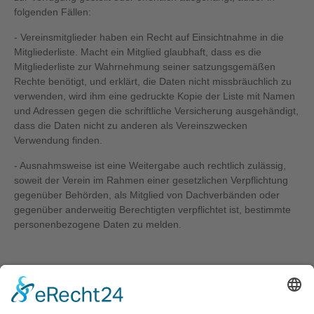
folgenden Fällen:
- Vereinsmitglieder haben ein Recht auf Einsichtnahme in die
Mitgliederliste. Macht ein Mitglied glaubhaft, dass es die
Mitgliederliste zur Wahrnehmung seiner satzungsgemäßen
Rechte benötigt, und erklärt, die Daten nicht missbräuchlich zu
verwenden, wird ihm eine gedruckte Kopie der Liste mit Namen
und Adressen gegen die schriftliche Versicherung ausgehändigt,
dass die Daten nicht zu anderen als Vereinszwecken
Verwendung finden.
- Ausnahmsweise ist eine Weitergabe auch rechtlich zulässig,
soweit der Verein im Rahmen einer gesetzlichen Verpflichtung
gegenüber Behörden, als Mitglied von Dachverbänden oder
gegenüber anderweitig Berechtigten verpflichtet ist, bestimmte
personenbezogene Daten zu melden.
§ 23 Rechnungsprüfung