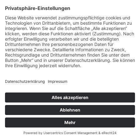
(1) Das Kassenwesen des Verbandes wird nach Ablauf des
Geschäftsjahres von zwei Rechnungsprüfern, die hierfür die
Befähigung besitzen müssen, geprüft. Den Rechnungsprüfern
sind die erforderlichen Auskünfte zu erteilen und die
vorhandenen Unterlagen der Kassen- und Rechnungsprüfung
vorzulegen.
(2) Die Rechnungsprüfer haben das Recht, jederzeit Buch- und
Kassenprüfungen vorzunehmen.
§ 24 Auflösung des Verbandes
(1) Die Mitgliederversammlung ist für die Auflösung des
Verbandes beschlussfähig, wenn mindestens die Hälfte der
Tierschutzvereine vertreten sind. Auf die Zahl der vertretenen
Stimmen kommt es dabei nicht an. Ist die Versammlung nicht
beschlussfähig, so kann innerhalb von vier Monaten die
Einberufung einer zweiten Versammlung erfolgen. Diese kann
die Auflösung des Verbandes ohne Rücksicht auf die Zahl der
vertretenen Tierschutzvereine beschließen.