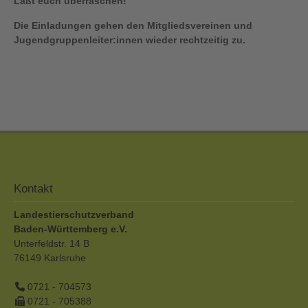
Laßt euch überraschen!
Die Einladungen gehen den Mitgliedsvereinen und
Jugendgruppenleiter:innen wieder rechtzeitig zu.
Kontakt
Landestierschutzverband
Baden-Württemberg e.V.
Unterfeldstr. 14 B
76149
Karlsruhe
0721 - 704573
0721 - 705388