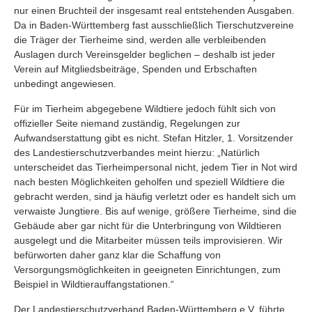
nur einen Bruchteil der insgesamt real entstehenden Ausgaben.
Da in Baden-Württemberg fast ausschließlich Tierschutzvereine
die Träger der Tierheime sind, werden alle verbleibenden
Auslagen durch Vereinsgelder beglichen – deshalb ist jeder
Verein auf Mitgliedsbeiträge, Spenden und Erbschaften
unbedingt angewiesen.
Für im Tierheim abgegebene Wildtiere jedoch fühlt sich von
offizieller Seite niemand zuständig, Regelungen zur
Aufwandserstattung gibt es nicht. Stefan Hitzler, 1. Vorsitzender
des Landestierschutzverbandes meint hierzu: „Natürlich
unterscheidet das Tierheimpersonal nicht, jedem Tier in Not wird
nach besten Möglichkeiten geholfen und speziell Wildtiere die
gebracht werden, sind ja häufig verletzt oder es handelt sich um
verwaiste Jungtiere. Bis auf wenige, größere Tierheime, sind die
Gebäude aber gar nicht für die Unterbringung von Wildtieren
ausgelegt und die Mitarbeiter müssen teils improvisieren. Wir
befürworten daher ganz klar die Schaffung von
Versorgungsmöglichkeiten in geeigneten Einrichtungen, zum
Beispiel in Wildtierauffangstationen.“
Der Landestierschutzverband Baden-Württemberg e.V. führte