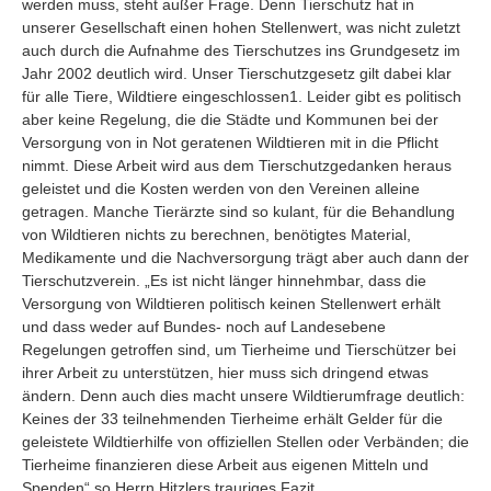
werden muss, steht außer Frage. Denn Tierschutz hat in
unserer Gesellschaft einen hohen Stellenwert, was nicht zuletzt
auch durch die Aufnahme des Tierschutzes ins Grundgesetz im
Jahr 2002 deutlich wird. Unser Tierschutzgesetz gilt dabei klar
für alle Tiere, Wildtiere eingeschlossen1. Leider gibt es politisch
aber keine Regelung, die die Städte und Kommunen bei der
Versorgung von in Not geratenen Wildtieren mit in die Pflicht
nimmt. Diese Arbeit wird aus dem Tierschutzgedanken heraus
geleistet und die Kosten werden von den Vereinen alleine
getragen. Manche Tierärzte sind so kulant, für die Behandlung
von Wildtieren nichts zu berechnen, benötigtes Material,
Medikamente und die Nachversorgung trägt aber auch dann der
Tierschutzverein. „Es ist nicht länger hinnehmbar, dass die
Versorgung von Wildtieren politisch keinen Stellenwert erhält
und dass weder auf Bundes- noch auf Landesebene
Regelungen getroffen sind, um Tierheime und Tierschützer bei
ihrer Arbeit zu unterstützen, hier muss sich dringend etwas
ändern. Denn auch dies macht unsere Wildtierumfrage deutlich:
Keines der 33 teilnehmenden Tierheime erhält Gelder für die
geleistete Wildtierhilfe von offiziellen Stellen oder Verbänden; die
Tierheime finanzieren diese Arbeit aus eigenen Mitteln und
Spenden“ so Herrn Hitzlers trauriges Fazit.