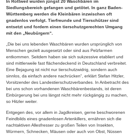
In Rottweil wurden jüngst 20 Waschbären im
Siedlungsbereich gefangen und getötet. In ganz Baden-
Württemberg werden die Kleinbären inzwischen oft
gnadenlos verfolgt. Tierfreunde und Tierschützer sind
entsetzt und fordern einen tierschutzgerechten Umgang
mit den „Neubürgern“.
„Die bei uns lebenden Waschbären wurden ursprünglich von
Menschen gezielt ausgesetzt oder sind aus Pelzfarmen
entkommen. Seitdem haben sie sich sukzessive etabliert und
sind mittlerweile fast flächendeckend in Deutschland verbreitet.
Eine Bejagung ist nicht nur tierschutzwidrig, sondern auch
sinnlos, da einfach andere nachrücken“, erklärt Stefan Hitzler,
Vorsitzender des Landestierschutzverbandes. In Anbetracht des
bei uns schon vorhandenen Waschbärenbestands, ist deren
Einbürgerung bei uns längst nicht mehr rückgängig zu machen,
so Hitzler weiter.
Entgegen des, vor allem in Jagdkreisen, gerne beschworenen
Feindbilds eines gnadenlosen Artenkillers, ernähren sich die
nachtaktiven Allesfresser zu großen Teilen von Insekten,
Würmern, Schnecken, Mäusen oder auch von Obst, Nüssen