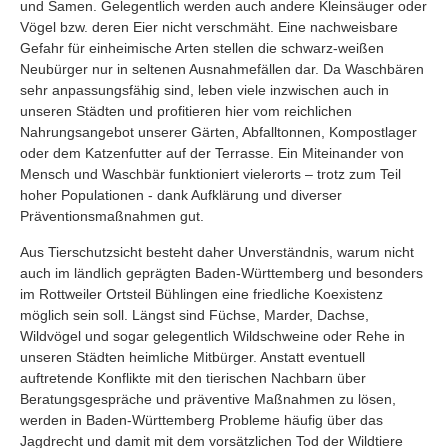
und Samen. Gelegentlich werden auch andere Kleinsäuger oder
Vögel bzw. deren Eier nicht verschmäht. Eine nachweisbare
Gefahr für einheimische Arten stellen die schwarz-weißen
Neubürger nur in seltenen Ausnahmefällen dar. Da Waschbären
sehr anpassungsfähig sind, leben viele inzwischen auch in
unseren Städten und profitieren hier vom reichlichen
Nahrungsangebot unserer Gärten, Abfalltonnen, Kompostlager
oder dem Katzenfutter auf der Terrasse. Ein Miteinander von
Mensch und Waschbär funktioniert vielerorts – trotz zum Teil
hoher Populationen - dank Aufklärung und diverser
Präventionsmaßnahmen gut.
Aus Tierschutzsicht besteht daher Unverständnis, warum nicht
auch im ländlich geprägten Baden-Württemberg und besonders
im Rottweiler Ortsteil Bühlingen eine friedliche Koexistenz
möglich sein soll. Längst sind Füchse, Marder, Dachse,
Wildvögel und sogar gelegentlich Wildschweine oder Rehe in
unseren Städten heimliche Mitbürger. Anstatt eventuell
auftretende Konflikte mit den tierischen Nachbarn über
Beratungsgespräche und präventive Maßnahmen zu lösen,
werden in Baden-Württemberg Probleme häufig über das
Jagdrecht und damit mit dem vorsätzlichen Tod der Wildtiere