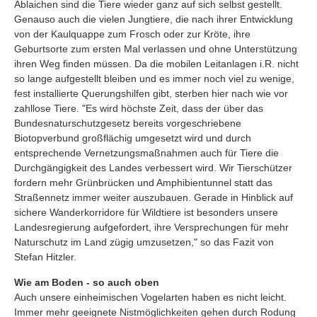
Ablaichen sind die Tiere wieder ganz auf sich selbst gestellt.
Genauso auch die vielen Jungtiere, die nach ihrer Entwicklung
von der Kaulquappe zum Frosch oder zur Kröte, ihre
Geburtsorte zum ersten Mal verlassen und ohne Unterstützung
ihren Weg finden müssen. Da die mobilen Leitanlagen i.R. nicht
so lange aufgestellt bleiben und es immer noch viel zu wenige,
fest installierte Querungshilfen gibt, sterben hier nach wie vor
zahllose Tiere. "Es wird höchste Zeit, dass der über das
Bundesnaturschutzgesetz bereits vorgeschriebene
Biotopverbund großflächig umgesetzt wird und durch
entsprechende Vernetzungsmaßnahmen auch für Tiere die
Durchgängigkeit des Landes verbessert wird. Wir Tierschützer
fordern mehr Grünbrücken und Amphibientunnel statt das
Straßennetz immer weiter auszubauen. Gerade in Hinblick auf
sichere Wanderkorridore für Wildtiere ist besonders unsere
Landesregierung aufgefordert, ihre Versprechungen für mehr
Naturschutz im Land zügig umzusetzen," so das Fazit von
Stefan Hitzler.
Wie am Boden - so auch oben
Auch unsere einheimischen Vogelarten haben es nicht leicht.
Immer mehr geeignete Nistmöglichkeiten gehen durch Rodung