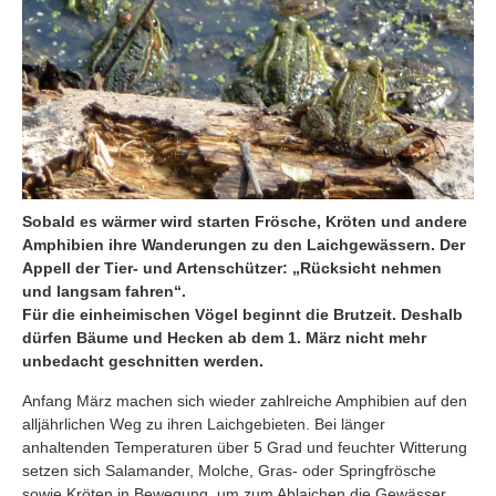
Sobald es wärmer wird starten Frösche, Kröten und andere
Amphibien ihre Wanderungen zu den Laichgewässern. Der
Appell der Tier- und Artenschützer: „Rücksicht nehmen
und langsam fahren“.
Für die einheimischen Vögel beginnt die Brutzeit. Deshalb
dürfen Bäume und Hecken ab dem 1. März nicht mehr
unbedacht geschnitten werden.
Anfang März machen sich wieder zahlreiche Amphibien auf den
alljährlichen Weg zu ihren Laichgebieten. Bei länger
anhaltenden Temperaturen über 5 Grad und feuchter Witterung
setzen sich Salamander, Molche, Gras- oder Springfrösche
sowie Kröten in Bewegung, um zum Ablaichen die Gewässer